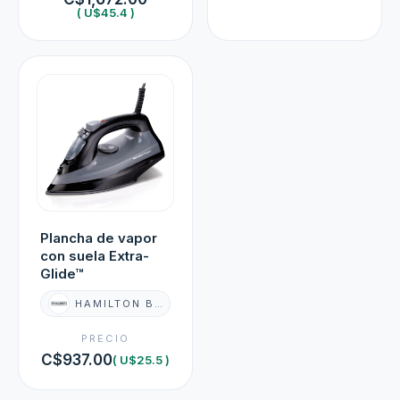
( U$45.4 )
Plancha de vapor
con suela Extra-
Glide™
HAMILTON BEACH
PRECIO
C$937.00
( U$25.5 )