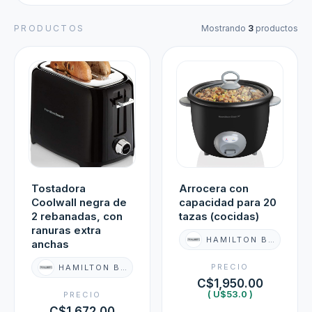
PRODUCTOS
Mostrando
3
productos
Tostadora
Arrocera con
Coolwall negra de
capacidad para 20
2 rebanadas, con
tazas (cocidas)
ranuras extra
HAMILTON BEACH
anchas
PRECIO
HAMILTON BEACH
C$1,950.00
( U$53.0 )
PRECIO
C$1,672.00