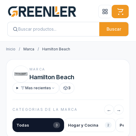
Buscar
Inicio
/
Marca
/
Hamilton Beach
MARCA
Hamilton Beach
Mas recientes
3
←
→
CATEGORIAS DE LA MARCA
Todas
Hogar y Cocina
Pequeño
3
2