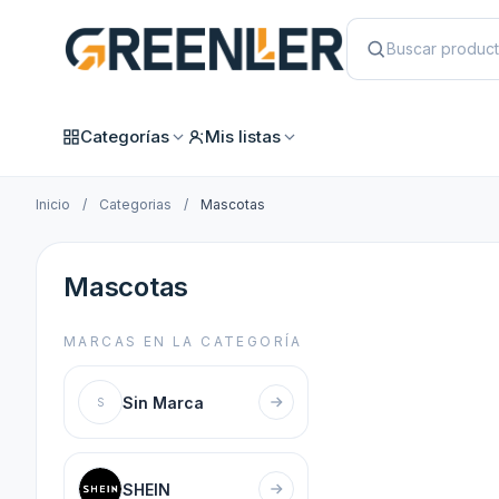
Categorías
Mis listas
Inicio
/
Categorias
/
Mascotas
Mascotas
MARCAS EN LA CATEGORÍA
Sin Marca
S
SHEIN