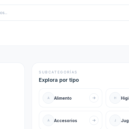
SUBCATEGORÍAS
Explora por tipo
Alimento
Hig
A
H
Accesorios
Jug
A
J