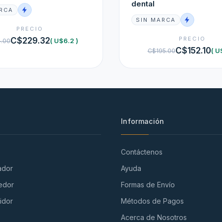
dental
RCA
SIN MARCA
PRECIO
PRECIO
C$229.32
( U$6.2 )
.00
C$152.10
( U
C$195.00
Información
Contáctenos
ador
Ayuda
edor
Formas de Envío
idor
Métodos de Pagos
Acerca de Nosotros