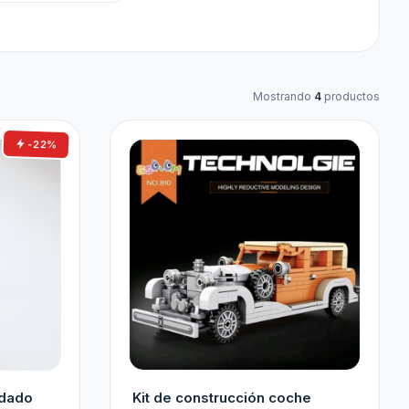
Mostrando
4
productos
-22%
idado
Kit de construcción coche