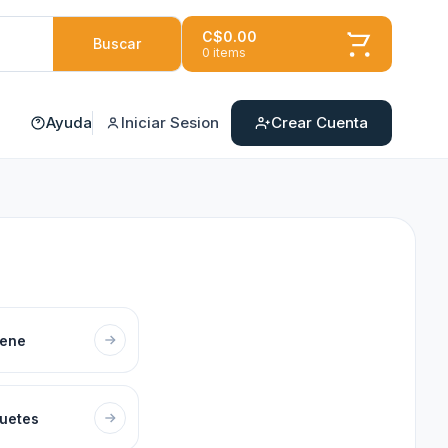
C$0.00
Buscar
0 items
Ayuda
Iniciar Sesion
Crear Cuenta
iene
uetes