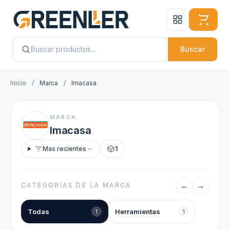
Buscar
Inicio
/
Marca
/
Imacasa
MARCA
Imacasa
Mas recientes
1
←
→
CATEGORIAS DE LA MARCA
Todas
Herramientas
1
1