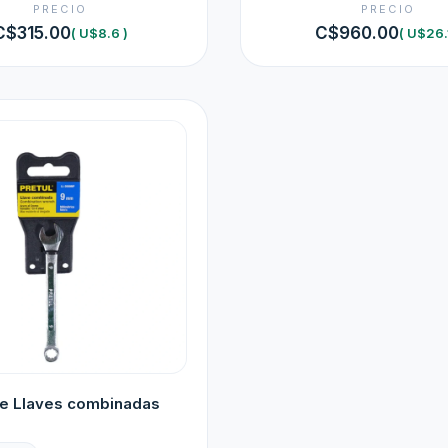
PRECIO
PRECIO
C$315.00
C$960.00
( U$8.6 )
( U$26.
e Llaves combinadas