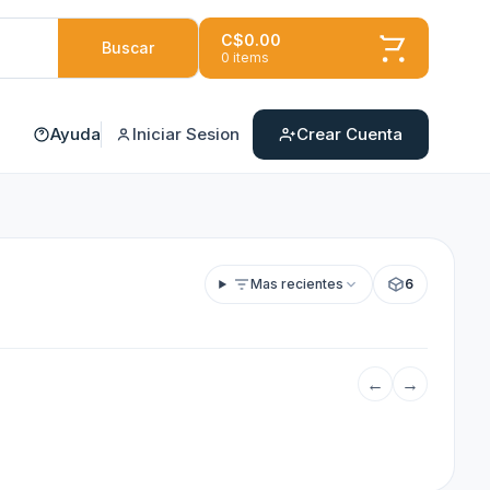
C$0.00
Buscar
0 items
Ayuda
Iniciar Sesion
Crear Cuenta
Mas recientes
6
←
→