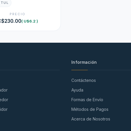
ETUL
PRECIO
C$230.00
( U$6.2 )
Información
Contáctenos
ador
Ayuda
edor
Formas de Envío
idor
Métodos de Pagos
Acerca de Nosotros