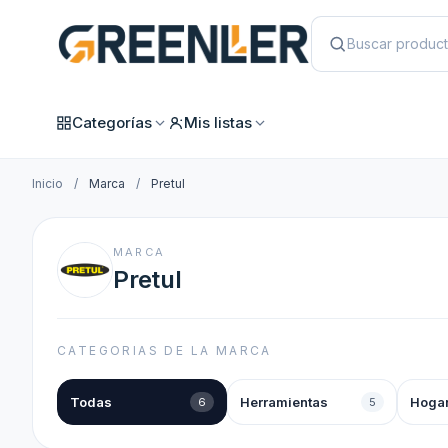
Categorías
Mis listas
Inicio
/
Marca
/
Pretul
MARCA
Pretul
CATEGORIAS DE LA MARCA
Todas
Herramientas
Hogar
6
5