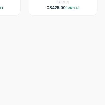
PRECIO
C$425.00
1 )
( U$11.5 )