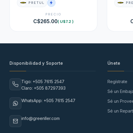
PRETUL
PR
PRECIO
C$265.00
( U$7.2 )
Disponibilidad y Soporte
Únete
Tigo: +505 7615 2547
Regístrate
Claro: +505 87297393
Sé un Embaj
WhatsApp: +505 7615 2547
Sé un Prove
Sé un Repart
info@greenller.com