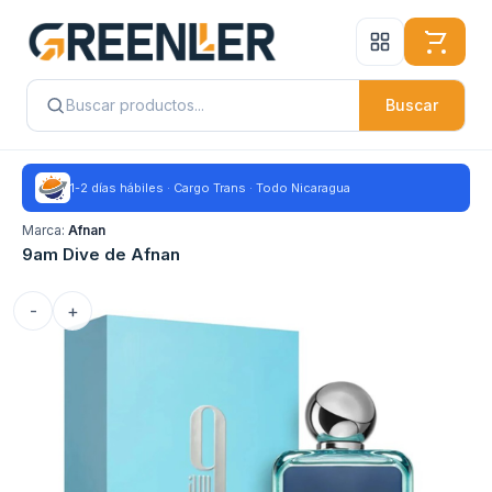
Buscar
1-2 días hábiles · Cargo Trans · Todo Nicaragua
Marca:
Afnan
9am Dive de Afnan
-
+