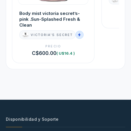
Body mist victoria secret’s-
C$6
pink .Sun-Splashed Fresh &
Clean
VICTORIA'S SECRET
PRECIO
C$600.00
( U$16.4 )
Disponibilidad y Soporte