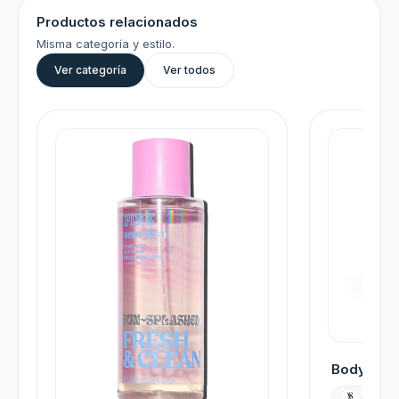
Productos relacionados
Misma categoría y estilo.
Ver categoría
Ver todos
Body mist 
VICT