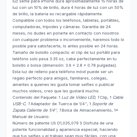
luz selfie para iPhone dura aproximadamente 15 horas de
luz con un 10% de brillo, dura 4 horas de luz con un 50%
de brillo, la batería es recargable rápidamente.
Compatible con todos los teléfonos, tabletas, portátiles,
computadoras, trípodes y cámaras. Garantía de 24
meses, no dudes en ponerte en contacto con nosotros
con cualquier problema o inconveniente, haremos todo lo
posible para satisfacerte, lo antes posible en 24 horas.
Tamaño de bolsillo compacto: el clip de luz portátil para
teléfono solo pesa 3.35 oz, cabe perfectamente en tu
bolsillo o bolsa (dimensión: 3.9 x 2.8 x 0.78 pulgadas).
Esta luz de relleno para teléfono móvil puede ser un
regalo perfecto para amigos, familiares, colegas,
amantes a quienes les gusta tomar selfies o publicar
muchos videos, creo que les gustará mucho.
Contenido del Paquete: 1
Luz de Video LED, 1
Clip, 1
Cable
USB-C, 1
Adaptador de Tuerca de 1/4'', 1
Soporte de
Zapata Caliente de 1/4'', 1
Bolsa de Almacenamiento, 1*
Manual de Usuario.
Número de patente US D1,035,079 S Disfruta de una
potente funcionalidad y apariencia especial, haciendo
que tus selfies y el trabajo sean muy fáciles, con una