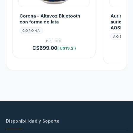
Corona - Altavoz Bluetooth
Auricular
con forma de lata
auriculare
AOSRAU
CORONA
AOSRAU
PRECIO
C$699.00
( U$19.2 )
C$7
Disponibilidad y Soporte