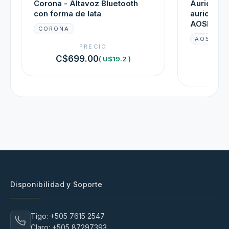
Corona - Altavoz Bluetooth
Auricular
con forma de lata
auriculare
AOSRAU
CORONA
AOSRAU
PRECIO
C$699.00
( U$19.2 )
C$7
Disponibilidad y Soporte
Tigo: +505 7615 2547
Claro: +505 87297393