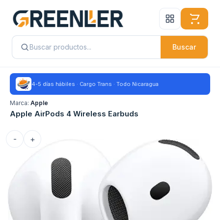
Buscar
4-5 días hábiles · Cargo Trans · Todo Nicaragua
Marca:
Apple
Apple AirPods 4 Wireless Earbuds
-
+