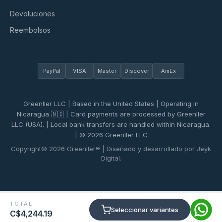
Devoluciones
Reembolsos
PayPal
VISA
Master
Discover
AmEx
Greenller LLC | Based in the United States | Operating in
Nicaragua 🇳🇮 | Card payments are processed by Greenller
LLC (USA). | Local bank transfers are handled within Nicaragua.
| © 2026 Greenller LLC
Copyright© 2026 Greenller® | Diseñado y desarrollado por Jeyk
Digital.
0
TOTAL
Seleccionar variantes
C$4,244.19