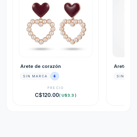
Arete de corazón
Arete de
SIN MARCA
SIN MAR
PRECIO
C$120.00
C$
( U$3.3 )