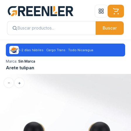
Buscar
1-2 días hábiles · Cargo Trans · Todo Nicaragua
Marca:
Sin Marca
Arete tulipan
-
+