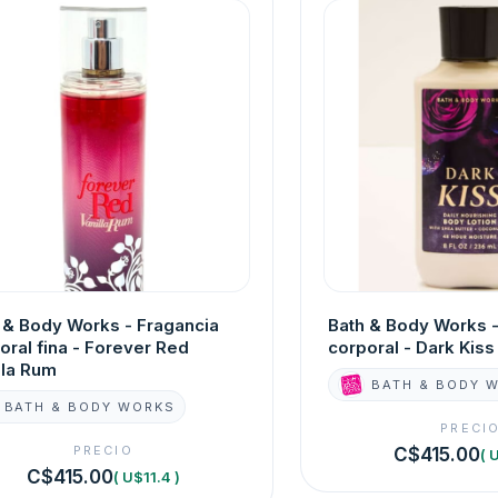
 & Body Works - Fragancia
Bath & Body Works -
oral fina - Forever Red
corporal - Dark Kiss
lla Rum
BATH & BODY 
BATH & BODY WORKS
PRECI
PRECIO
C$415.00
( 
C$415.00
( U$11.4 )