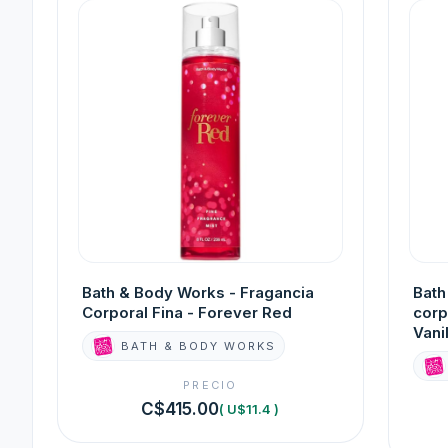
Bath & Body Works - Fragancia
Bath
Corporal Fina - Forever Red
corp
Vani
BATH & BODY WORKS
PRECIO
C$415.00
( U$11.4 )