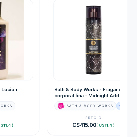
 Loción
Bath & Body Works - Fragancia
corporal fina - Midnight Addiction
WORKS
BATH & BODY WORKS
O
PRECIO
C$415.00
U$11.4 )
( U$11.4 )