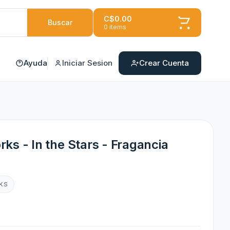
C$0.00
Buscar
0 items
Ayuda
Iniciar Sesion
Crear Cuenta
ks - In the Stars - Fragancia
KS