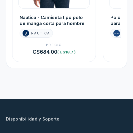
Nautica - Camiseta tipo polo
Polo de u
de manga corta para hombre
para hom
NAUTICA
AER
PRECIO
C$684.00
C$7
( U$18.7 )
Disponibilidad y Soporte