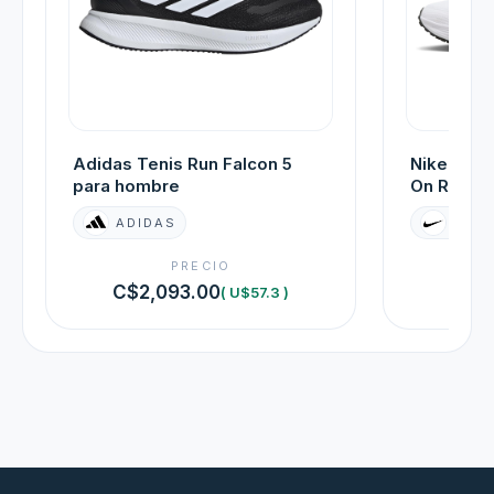
Adidas Tenis Run Falcon 5
Nike Men'
para hombre
On Road 
ADIDAS
NIKE
PRECIO
C$2,093.00
C$3,
( U$57.3 )