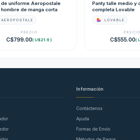
 de uniforme Aeropostale
Panty talle medio y 
 hombre de manga corta
completa Lovable
AEROPOSTALE
LOVABLE
PRECIO
PRECI
C$799.00
C$555.00
( U$21.9 )
( 
Información
Contáctenos
ador
Ayuda
edor
Formas de Envío
idor
Métodos de Pagos