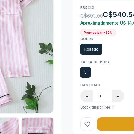
PRECIO
C$540.5
C$693.00
Aproximadamente U$ 14
Promocion: -22%
COLOR
Rosado
TALLA DE ROPA
S
CANTIDAD
−
+
Stock disponible: 1.