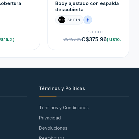
cobertura
Body ajustado con espalda
descubierta
SHEIN
O
PRECIO
C$375.96
U$15.2 )
( U$10.3 )
C$482.00
Términos y Políticas
Términos y Condiciones
Privacidad
Devoluciones
Reembolsos