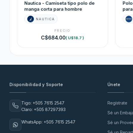
Nautica - Camiseta tipo polo de
Polo
manga corta para hombre
para
NAUTICA
PRECIO
C$684.00
( U$18.7 )
Disponibilidad y Soporte
Únete
Tigo: +505 7615 2547
Regístrate
Claro: +505 87297393
Sé un Embaj
WhatsApp: +505 7615 2547
Sé un Prove
Sé un Repart