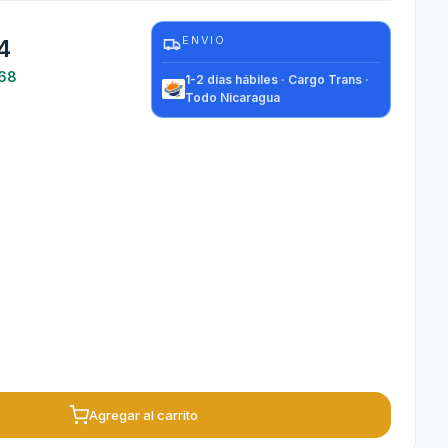
ENVIO
4
.68
1-2 días hábiles · Cargo Trans ·
Todo Nicaragua
Agregar al carrito