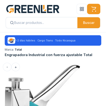
Buscar
1-2 días hábiles · Cargo Trans · Todo Nicaragua
Marca:
Total
Engrapadora Industrial con fuerza ajustable Total
-
+