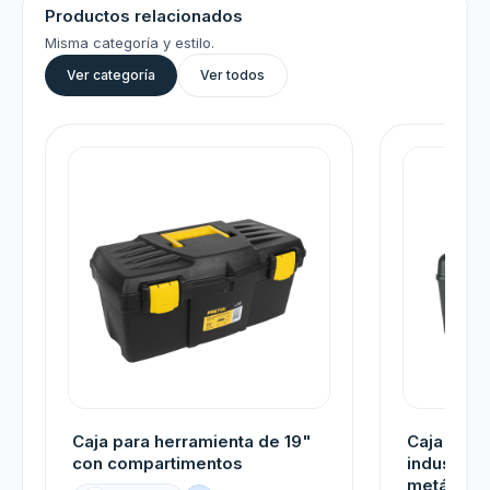
Productos relacionados
Misma categoría y estilo.
Ver categoría
Ver todos
Caja para herramienta de 19"
Caja para
con compartimentos
industria
metálicos