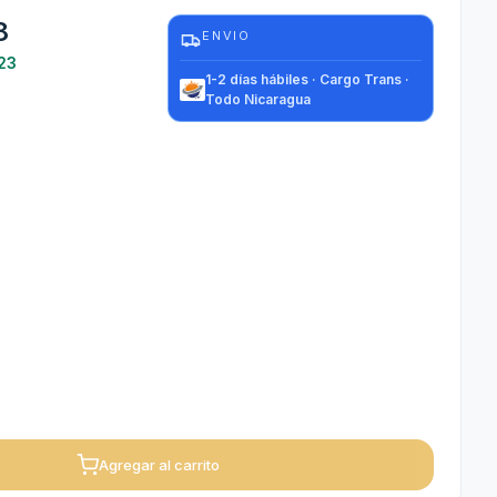
8
ENVIO
23
1-2 días hábiles · Cargo Trans ·
Todo Nicaragua
Agregar al carrito