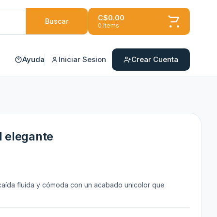
C$0.00
Buscar
0 items
Ayuda
Iniciar Sesion
Crear Cuenta
l elegante
aída fluida y cómoda con un acabado unicolor que