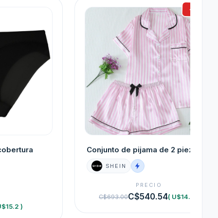
-22%
cobertura
Conjunto de pijama de 2 piezas
SHEIN
PRECIO
O
C$540.54
( U$14.8 )
C$693.00
U$15.2 )