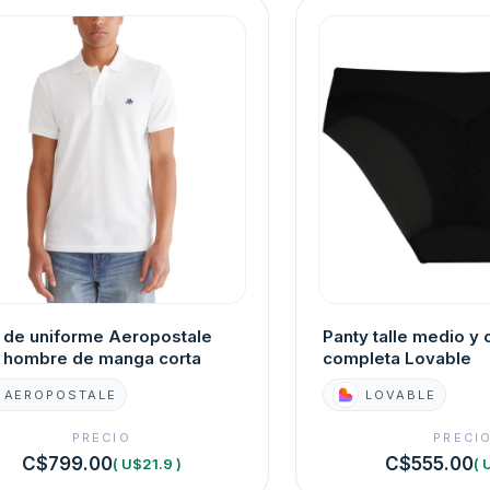
 de uniforme Aeropostale
Panty talle medio y 
 hombre de manga corta
completa Lovable
AEROPOSTALE
LOVABLE
PRECIO
PRECI
C$799.00
C$555.00
( U$21.9 )
( 