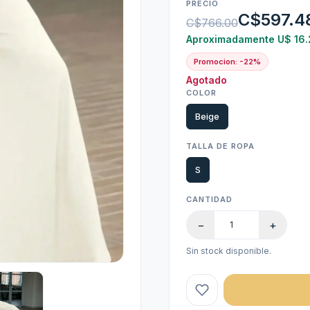
PRECIO
C$597.4
C$766.00
Aproximadamente U$ 16.
Promocion: -22%
Agotado
COLOR
Beige
TALLA DE ROPA
S
CANTIDAD
−
+
Sin stock disponible.