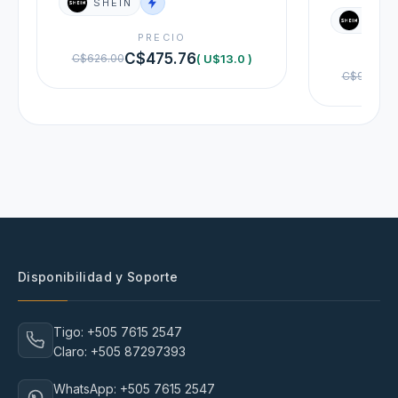
SHEIN
SHEI
PRECIO
C$475.76
( U$13.0 )
C$626.00
C$973.00
Disponibilidad y Soporte
Tigo: +505 7615 2547
Claro: +505 87297393
WhatsApp: +505 7615 2547