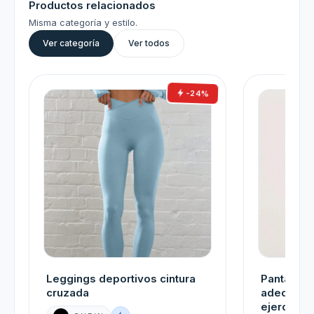
Productos relacionados
Misma categoría y estilo.
Ver categoría
Ver todos
-24%
Leggings deportivos cintura
Pantalone
cruzada
adecuado
ejercicio