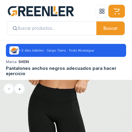
Buscar
1-2 días hábiles · Cargo Trans · Todo Nicaragua
Marca:
SHEIN
Pantalones anchos negros adecuados para hacer
ejercicio
-
+