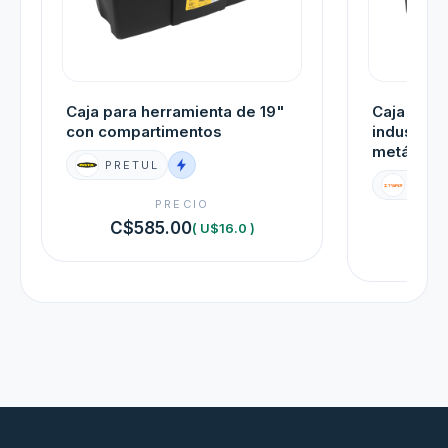
Caja para herramienta de 19"
Caja para
con compartimentos
industria
metálicos
PRETUL
TRUP
PRECIO
C$585.00
( U$16.0 )
C$