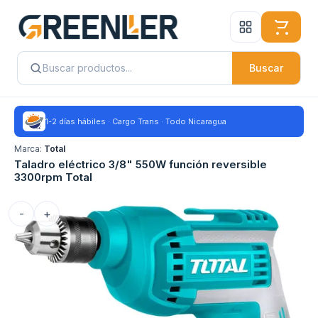
Buscar
1-2 días hábiles · Cargo Trans · Todo Nicaragua
Marca:
Total
Taladro eléctrico 3/8" 550W función reversible
3300rpm Total
-
+