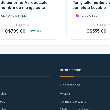
 de uniforme Aeropostale
Panty talle medio y 
 hombre de manga corta
completa Lovable
AEROPOSTALE
LOVABLE
PRECIO
PRECI
C$799.00
C$555.00
( U$21.9 )
( 
Información
Contáctenos
ador
Ayuda
edor
Formas de Envío
idor
Métodos de Pagos