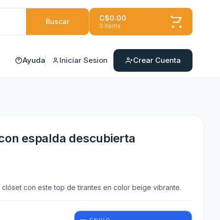
C$0.00
Buscar
0 items
Ayuda
Iniciar Sesion
Crear Cuenta
 con espalda descubierta
clóset con este top de tirantes en color beige vibrante.