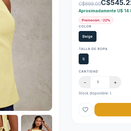
C$545.2
C$699.00
Aproximadamente U$ 14.
Promocion: -22%
COLOR
Beige
TALLA DE ROPA
S
CANTIDAD
−
+
Stock disponible: 1.