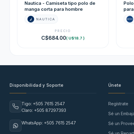
Nautica - Camiseta tipo polo de
Polo
manga corta para hombre
para
NAUTICA
PRECIO
C$684.00
( U$18.7 )
Disponibilidad y Soporte
Únete
Tigo: +505 7615 2547
Regístrate
Claro: +505 87297393
Sé un Embaj
WhatsApp: +505 7615 2547
Sé un Prove
Sé un Repart