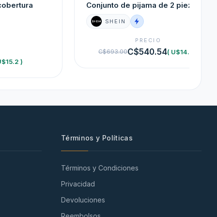
cobertura
Conjunto de pijama de 2 piezas
SHEIN
PRECIO
O
C$540.54
( U$14.8 )
C$693.00
U$15.2 )
Términos y Políticas
Términos y Condiciones
Privacidad
Devoluciones
Reembolsos