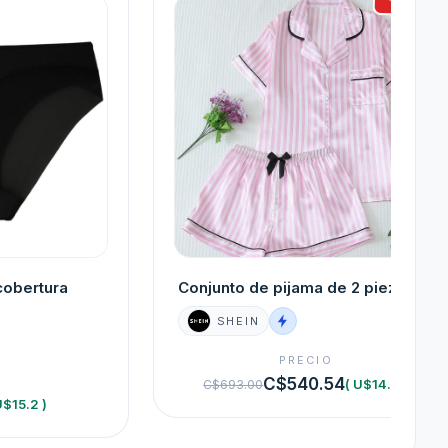
cobertura
Conjunto de pijama de 2 piezas
SHEIN
PRECIO
O
C$540.54
( U$14.8 )
C$693.00
U$15.2 )