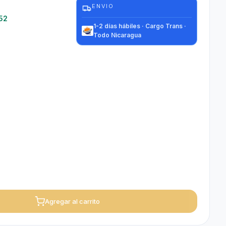
8
ENVIO
52
1-2 días hábiles · Cargo Trans ·
Todo Nicaragua
Agregar al carrito