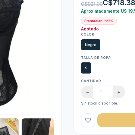
C$718.3
C$921.00
Aproximadamente U$ 19.
Promocion: -22%
Agotado
COLOR
Negro
TALLA DE ROPA
S
CANTIDAD
−
+
Sin stock disponible.