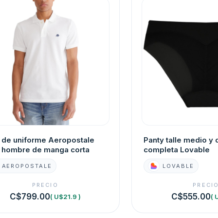
 de uniforme Aeropostale
Panty talle medio y 
 hombre de manga corta
completa Lovable
AEROPOSTALE
LOVABLE
PRECIO
PRECI
C$799.00
C$555.00
( U$21.9 )
( 