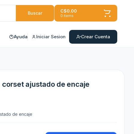
C$0.00
Buscar
0 items
Ayuda
Iniciar Sesion
Crear Cuenta
o corset ajustado de encaje
ustado de encaje