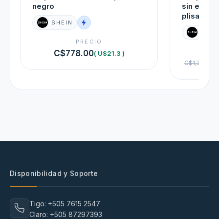
negro
sin espald
plisada p
SHEIN
SHEI
PRECIO
C$778.00
( U$21.3 )
C$1,364.00
Disponibilidad y Soporte
Tigo: +505 7615 2547
Claro: +505 87297393