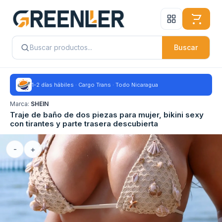
Buscar
1-2 días hábiles · Cargo Trans · Todo Nicaragua
Marca:
SHEIN
Traje de baño de dos piezas para mujer, bikini sexy
con tirantes y parte trasera descubierta
-
+