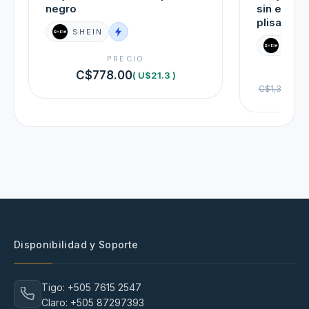
negro
sin espald
plisada p
SHEIN
SHEI
PRECIO
C$778.00
( U$21.3 )
C$1,364.00
Disponibilidad y Soporte
Tigo: +505 7615 2547
Claro: +505 87297393