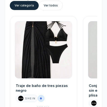
Ver categoría
Ver todos
Traje de baño de tres piezas
Conjunto 
negro
sin espald
plisada p
SHEIN
SHEI