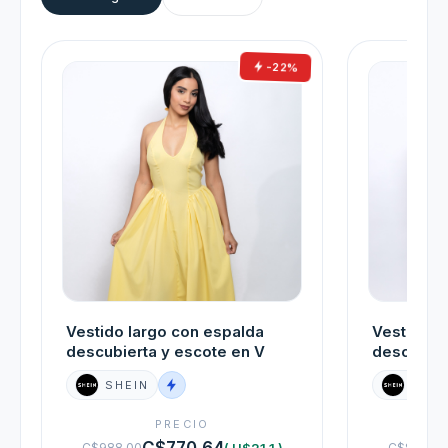
-22%
Vestido largo con espalda
Vestido e
descubierta y escote en V
descubier
SHEIN
SHEI
PRECIO
C$770.64
( U$21.1 )
C$988.00
C$836.00