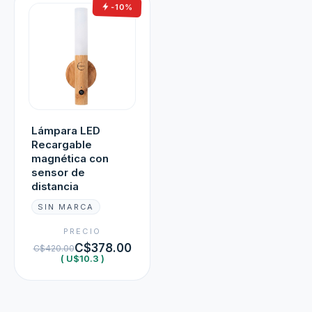
-10%
Lámpara LED
Recargable
magnética con
sensor de
distancia
SIN MARCA
PRECIO
C$378.00
C$420.00
( U$10.3 )