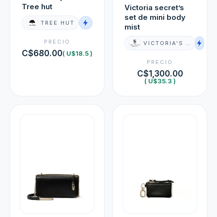
Tree hut
Victoria secret’s
set de mini body
TREE HUT
mist
PRECIO
VICTORIA'S SECRET
C$680.00
( U$18.5 )
PRECIO
C$1,300.00
( U$35.3 )