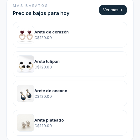
MAS BARATOS
Ver mas
Precios bajos para hoy
Arete de corazón
C$120.00
Arete tulipan
C$120.00
Arete de oceano
C$120.00
Arete plateado
C$120.00