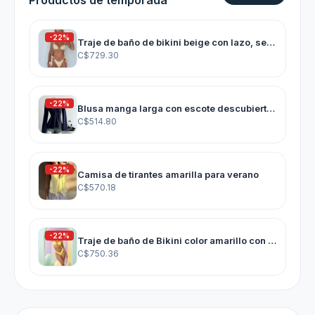
Productos de temporada
-22%
Traje de baño de bikini beige con lazo, sexy y casual para mujer
C$729.30
-22%
Blusa manga larga con escote descubierto y nudo delantero
C$514.80
-22%
Camisa de tirantes amarilla para verano
C$570.18
-22%
Traje de baño de Bikini color amarillo con diseño de estrella de mar
C$750.36