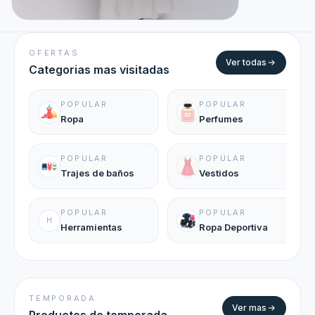
OFERTAS
Ver todas
Categorias mas visitadas
POPULAR
POPULAR
Ropa
Perfumes
POPULAR
POPULAR
Trajes de baños
Vestidos
POPULAR
POPULAR
H
Herramientas
Ropa Deportiva
TEMPORADA
Ver mas