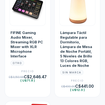
FIFINE Gaming
Lámpara Táctil
Audio Mixer,
Regulable para
Streaming RGB PC
Dormitorio,
Mixer with XLR
Lámpara de Mesa
Microphone
de Noche Portátil,
Interface
5 Niveles de Brillo
13 Colores RGB,
OTRO
Luces de Noche
PRECIO
SIN MARCA
C$2,646.47
C$3,150.56
( U$71.9 )
PRECIO
C$441.00
C$490.00
( U$12.0 )