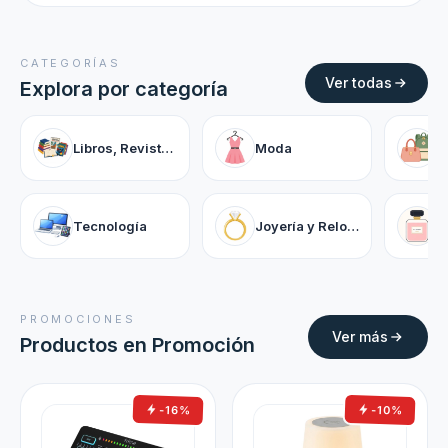
CATEGORÍAS
Ver todas
Explora por categoría
Libros, Revistas y Cómics
Moda
Tecnología
Joyería y Relojes
P
PROMOCIONES
Ver más
Productos en Promoción
-16%
-10%