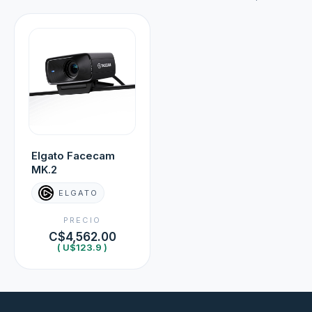
Elgato Facecam
MK.2
ELGATO
PRECIO
C$4,562.00
( U$123.9 )