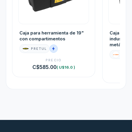
Caja para herramienta de 19"
Caja para
con compartimentos
industria
metálicos
PRETUL
TRUP
PRECIO
C$585.00
( U$16.0 )
C$