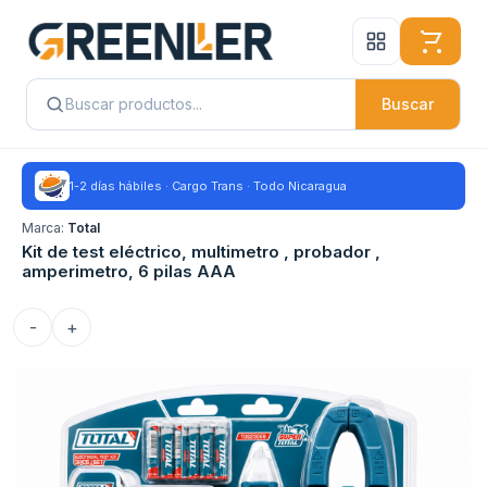
Buscar
1-2 días hábiles · Cargo Trans · Todo Nicaragua
Marca:
Total
Kit de test eléctrico, multimetro , probador ,
amperimetro, 6 pilas AAA
-
+