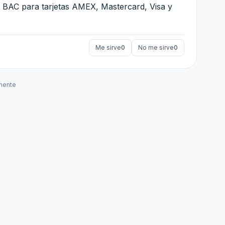
 BAC para tarjetas AMEX, Mastercard, Visa y
Me sirve
0
No me sirve
0
mente