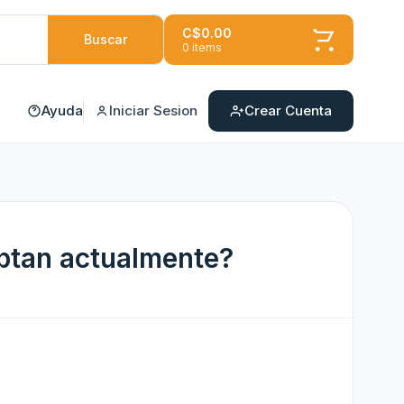
C$0.00
Buscar
0 items
Ayuda
Iniciar Sesion
Crear Cuenta
ptan actualmente?