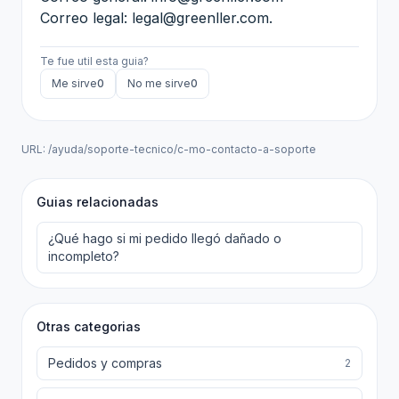
Correo legal:
legal@greenller.com
.
Te fue util esta guia?
Me sirve
0
No me sirve
0
URL:
/ayuda/soporte-tecnico/c-mo-contacto-a-soporte
Guias relacionadas
¿Qué hago si mi pedido llegó dañado o
incompleto?
Otras categorias
Pedidos y compras
2